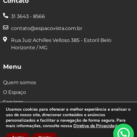
Contato
31 3643 - 8566
contato@espacovista.com.br
Rua Juiz Achilles Velloso 385 - Estoril Belo
Horizonte / MG
Menu
Quem somos
O Espaço
Serviços
Usamos cookies para oferecer a melhor experiência e analisar o
Conheça +
uso de nosso site, direcionar conteúdos e anúncios
personalizados e facilitar a navegação de forma segura. Para
Orçamento
mais informações, consulte nossa
Diretiva de Privacidade
.